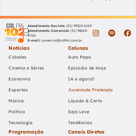
Atendimento Ouvinte:
(31) 99319-1029
Atendimento Comercial:
(31) 98634-
4700
E-mail:
comercial@cdlfm.com.br
Notícias
Colunas
Cidades
Auto Papo
Cinema e Séries
Episódio de Hoje
Economia
IA e agora?
Esportes
Juventude Prateada
Música
Líquido & Certo
Política
Seja Leve
Tecnologia
Tendências
Programação
Canais Diretos