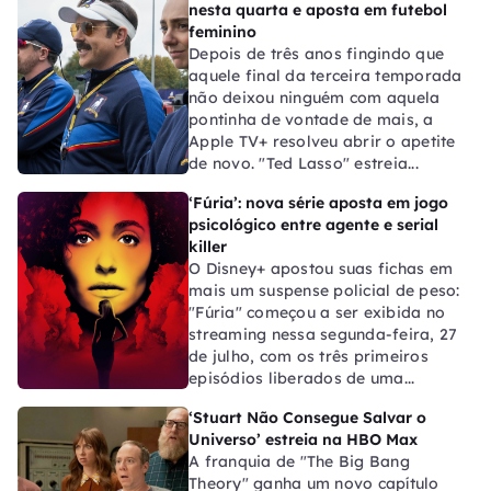
nesta quarta e aposta em futebol
feminino
Depois de três anos fingindo que
aquele final da terceira temporada
não deixou ninguém com aquela
pontinha de vontade de mais, a
Apple TV+ resolveu abrir o apetite
de novo. "Ted Lasso" estreia...
‘Fúria’: nova série aposta em jogo
psicológico entre agente e serial
killer
O Disney+ apostou suas fichas em
mais um suspense policial de peso:
"Fúria" começou a ser exibida no
streaming nessa segunda-feira, 27
de julho, com os três primeiros
episódios liberados de uma...
‘Stuart Não Consegue Salvar o
Universo’ estreia na HBO Max
A franquia de "The Big Bang
Theory" ganha um novo capítulo