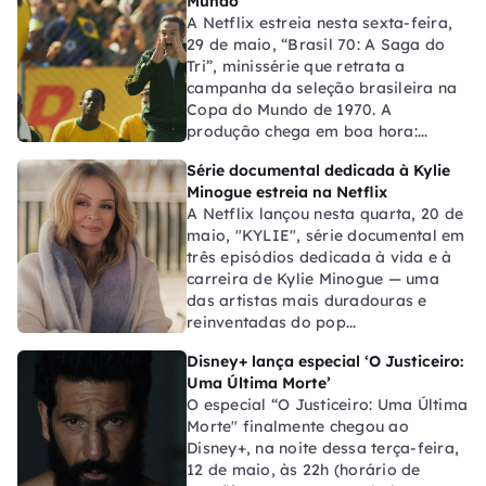
Mundo
A Netflix estreia nesta sexta-feira,
29 de maio, “Brasil 70: A Saga do
Tri”, minissérie que retrata a
campanha da seleção brasileira na
Copa do Mundo de 1970. A
produção chega em boa hora:...
Série documental dedicada à Kylie
Minogue estreia na Netflix
A Netflix lançou nesta quarta, 20 de
maio, "KYLIE", série documental em
três episódios dedicada à vida e à
carreira de Kylie Minogue — uma
das artistas mais duradouras e
reinventadas do pop...
Disney+ lança especial ‘O Justiceiro:
Uma Última Morte’
O especial “O Justiceiro: Uma Última
Morte" finalmente chegou ao
Disney+, na noite dessa terça-feira,
12 de maio, às 22h (horário de