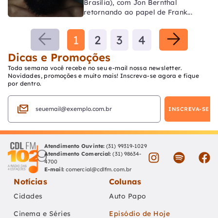
Brasília), com Jon Bernthal
retornando ao papel de Frank...
1
2
3
4
Dicas e Promoções
Toda semana você recebe no seu e-mail nossa newsletter.
Novidades, promoções e muito mais! Inscreva-se agora e fique
por dentro.
Atendimento Ouvinte:
(31) 99319-1029
Atendimento Comercial:
(31) 98634-
4700
E-mail:
comercial@cdlfm.com.br
Notícias
Colunas
Cidades
Auto Papo
Cinema e Séries
Episódio de Hoje