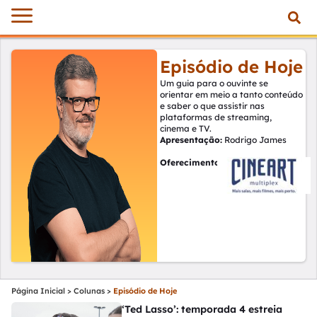
Episódio de Hoje
Um guia para o ouvinte se
orientar em meio a tanto conteúdo
e saber o que assistir nas
plataformas de streaming,
cinema e TV.
Apresentação:
Rodrigo James
Oferecimento
:
Página Inicial
>
Colunas
>
Episódio de Hoje
‘Ted Lasso’: temporada 4 estreia