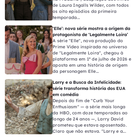
de Laura Ingalls Wilder, com todos
os oito episódios da primeira
temporada...
‘Elle’: nova série mostra a origem da
protagonista de ‘Legalmente Loira’
A série "Elle", nova produção do
Prime Video inspirada no universo
de "Legalmente Loira", chegou à
plataforma em 1º de julho de 2026 e
aposta em uma história de origem
da personagem Elle...
Larry e a Busca da Infelicidade:
série transforma história dos EUA
em comédia
Depois do fim de "Curb Your
Enthusiasm" — a série mais longa
da HBO, com doze temporadas ao
longo de 24 anos —, Larry David
prometeu que estava aposentado.
Claro que não estava. "Larry e a...