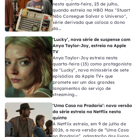
nesta quinta-feira, 23 de julho,
quando estreia na HBO Max "Stuart
Não Consegue Salvar o Universo",
série derivada que coloca o dono
da...
‘Lucky’, nova série de suspense com
Anya Taylor-Joy, estreia na Apple
TV
Anya Taylor-Joy estreia nesta
quarta-feira (15) como protagonista
de "Lucky", nova minissérie de sete
episódios da Apple TV+ que
promete ser um dos grandes
lançamentos do serviço de
streaming...
‘Uma Casa na Pradaria’: nova versão
da série estreia na Netflix nesta
quinta
A Netflix estreia, em 9 de julho de
2026, a nova versão de “Uma Casa
na Pradaria”, adaptação dos livros