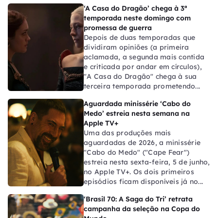
‘A Casa do Dragão’ chega à 3ª
temporada neste domingo com
promessa de guerra
Depois de duas temporadas que
dividiram opiniões (a primeira
aclamada, a segunda mais contida
e criticada por andar em círculos),
"A Casa do Dragão" chega à sua
terceira temporada prometendo...
Aguardada minissérie ‘Cabo do
Medo’ estreia nesta semana na
Apple TV+
Uma das produções mais
aguardadas de 2026, a minissérie
"Cabo do Medo" ("Cape Fear")
estreia nesta sexta-feira, 5 de junho,
no Apple TV+. Os dois primeiros
episódios ficam disponíveis já no...
‘Brasil 70: A Saga do Tri’ retrata
campanha da seleção na Copa do