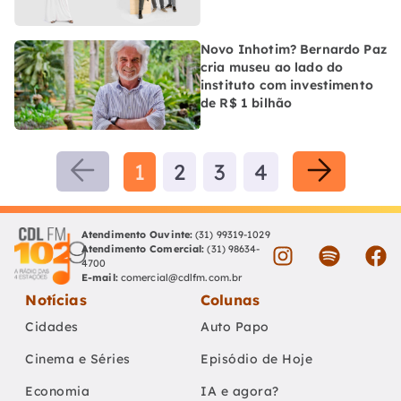
Novo Inhotim? Bernardo Paz
cria museu ao lado do
instituto com investimento
de R$ 1 bilhão
1
2
3
4
Atendimento Ouvinte:
(31) 99319-1029
Atendimento Comercial:
(31) 98634-
4700
E-mail:
comercial@cdlfm.com.br
Notícias
Colunas
Cidades
Auto Papo
Cinema e Séries
Episódio de Hoje
Economia
IA e agora?