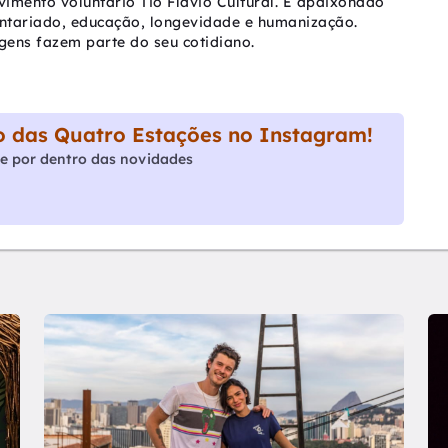
vimento voluntário Tio Flávio Cultural. É apaixonado
untariado, educação, longevidade e humanização.
agens fazem parte do seu cotidiano.
 das Quatro Estações no Instagram!
e por dentro das novidades