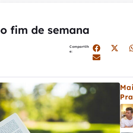
 o fim de semana
Compartilh
e:
Mai
Pr