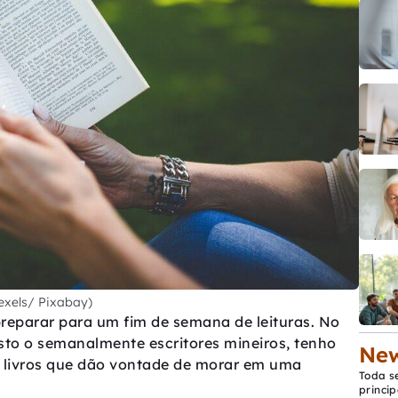
exels/ Pixabay)
reparar para um fim de semana de leituras. No
to o semanalmente escritores mineiros, tenho
New
de livros que dão vontade de morar em uma
Toda s
princip