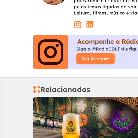
palestrante e criador do mo
pelos temas ligados ao vol
Leitura, filmes, música e vi
Acompanhe a Rádio
Siga a @RadioCDLFM e fiqu
Seguir agora
Relacionados