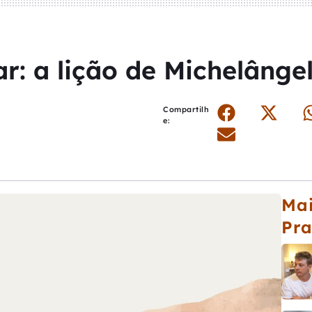
ar: a lição de Michelânge
Compartilh
e:
Mai
Pr