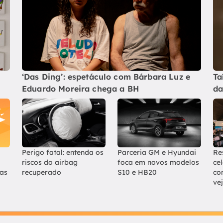
‘Das Ding’: espetáculo com Bárbara Luz e
Ta
Eduardo Moreira chega a BH
da
Perigo fatal: entenda os
Parceria GM e Hyundai
Re
riscos do airbag
foca em novos modelos
ce
ias
recuperado
S10 e HB20
co
ve