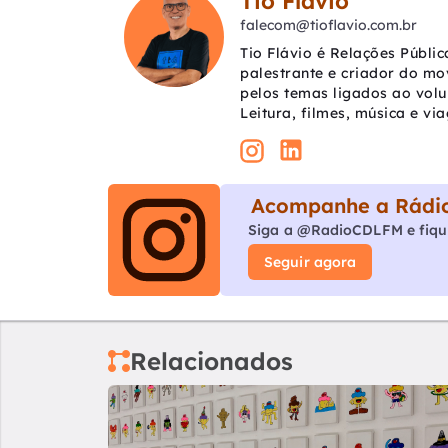
Tio Flávio
falecom@tioflavio.com.br
Tio Flávio é Relações Públic
palestrante e criador do mo
pelos temas ligados ao vol
Leitura, filmes, música e vi
Acompanhe a Rádio
Siga a @RadioCDLFM e fiqu
Seguir agora
Relacionados