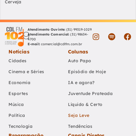
Cerveja
Atendimento Ouvinte:
(31) 99319-1029
Atendimento Comercial:
(31) 98634-
4700
E-mail:
comercial@cdlfm.com.br
Notícias
Colunas
Cidades
Auto Papo
Cinema e Séries
Episódio de Hoje
Economia
IA e agora?
Esportes
Juventude Prateada
Música
Líquido & Certo
Política
Seja Leve
Tecnologia
Tendências
Programação
Canais Diretos