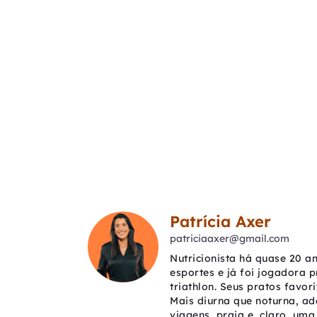
Patrícia Axer
patriciaaxer@gmail.com
Nutricionista há quase 20 an
esportes e já foi jogadora p
triathlon. Seus pratos favo
Mais diurna que noturna, ado
viagens, praia e, claro, uma