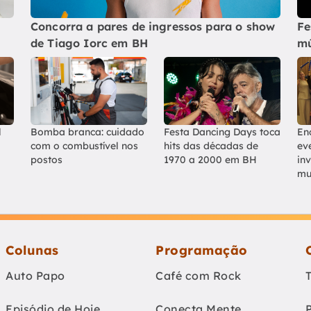
Concorra a pares de ingressos para o show
Fe
de Tiago Iorc em BH
mú
l
Bomba branca: cuidado
Festa Dancing Days toca
En
com o combustível nos
hits das décadas de
ev
postos
1970 a 2000 em BH
in
mu
Colunas
Programação
Auto Papo
Café com Rock
Episódio de Hoje
Conecta Mente