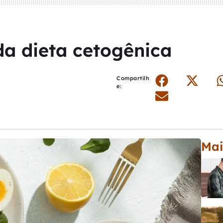
da dieta cetogênica
Compartilh
e:
Mai