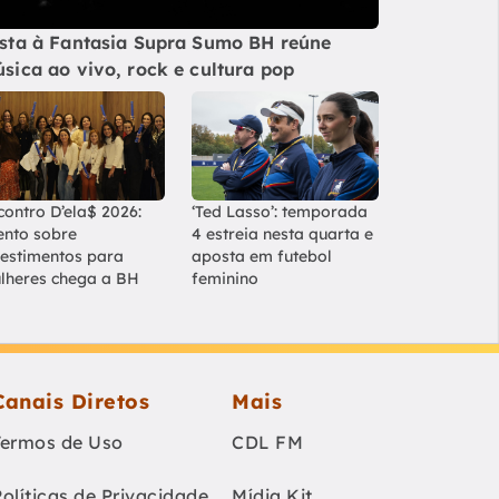
sta à Fantasia Supra Sumo BH reúne
sica ao vivo, rock e cultura pop
contro D’ela$ 2026:
‘Ted Lasso’: temporada
ento sobre
4 estreia nesta quarta e
vestimentos para
aposta em futebol
lheres chega a BH
feminino
Canais Diretos
Mais
Termos de Uso
CDL FM
Políticas de Privacidade
Mídia Kit