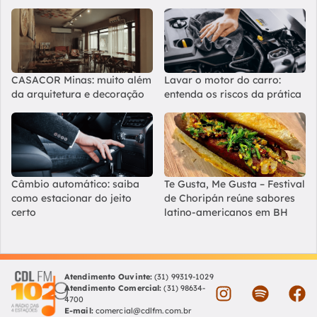
CASACOR Minas: muito além
Lavar o motor do carro:
da arquitetura e decoração
entenda os riscos da prática
Câmbio automático: saiba
Te Gusta, Me Gusta – Festival
como estacionar do jeito
de Choripán reúne sabores
certo
latino-americanos em BH
Atendimento Ouvinte:
(31) 99319-1029
Atendimento Comercial:
(31) 98634-
4700
E-mail:
comercial@cdlfm.com.br