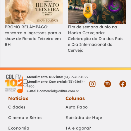
PROMO RELÂMPAGO:
Fim de semana duplo na
concorra a ingressos para o
Monka Cervejaria:
show de Renato Teixeira em
Celebração do Dia dos Pais
BH
e Dia Internacional da
Cerveja
Atendimento Ouvinte:
(31) 99319-1029
Atendimento Comercial:
(31) 98634-
4700
E-mail:
comercial@cdlfm.com.br
Notícias
Colunas
Cidades
Auto Papo
Cinema e Séries
Episódio de Hoje
Economia
IA e agora?