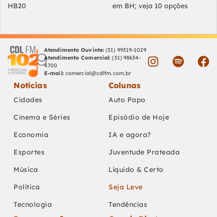
HB20
em BH; veja 10 opções
Atendimento Ouvinte:
(31) 99319-1029
Atendimento Comercial:
(31) 98634-
4700
E-mail:
comercial@cdlfm.com.br
Notícias
Colunas
Cidades
Auto Papo
Cinema e Séries
Episódio de Hoje
Economia
IA e agora?
Esportes
Juventude Prateada
Música
Líquido & Certo
Política
Seja Leve
Tecnologia
Tendências