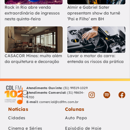
Rock in Rio abre venda
Almir e Gabriel Sater
extraordinária de ingressos
apresentam show da turnê
nesta quinta–feira
‘Pai e Filho’ em BH
CASACOR Minas: muito além
Lavar o motor do carro:
da arquitetura e decoração
entenda os riscos da prática
Atendimento Ouvinte:
(31) 99319-1029
Atendimento Comercial:
(31) 98634-
4700
E-mail:
comercial@cdlfm.com.br
Notícias
Colunas
Cidades
Auto Papo
Cinema e Séries
Episódio de Hoje