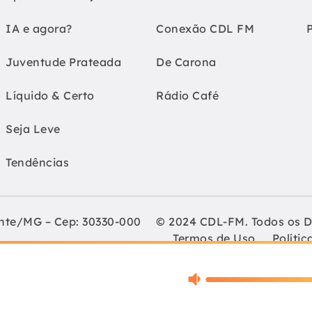
IA e agora?
Conexão CDL FM
Juventude Prateada
De Carona
Líquido & Certo
Rádio Café
Seja Leve
Tendências
onte/MG – Cep: 30330-000
© 2024 CDL-FM. Todos os D
Termos de Uso
Polític
Lojistas de Belo Horizonte