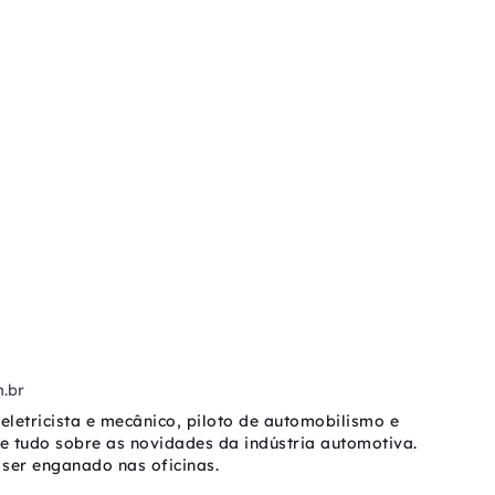
.br
eletricista e mecânico, piloto de automobilismo e
be tudo sobre as novidades da indústria automotiva.
ser enganado nas oficinas.