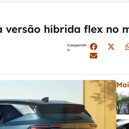
á versão híbrida flex no 
Compartilh
e:
Mai