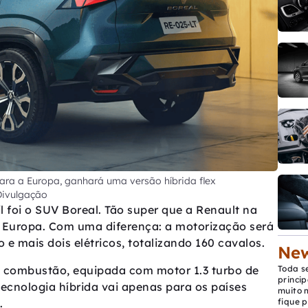
para a Europa, ganhará uma versão híbrida flex
 Divulgação
foi o SUV Boreal. Tão super que a Renault na
 a Europa. Com uma diferença: a motorização será
e mais dois elétricos, totalizando 160 cavalos.
New
a combustão, equipada com motor 1.3 turbo de
Toda s
princip
tecnologia híbrida vai apenas para os países
muito 
.
fique p