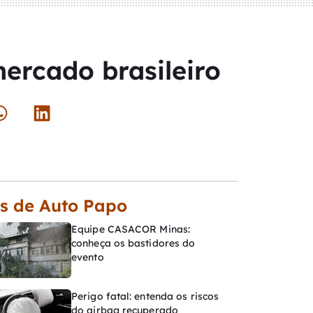
mercado brasileiro
s de Auto Papo
Equipe CASACOR Minas:
conheça os bastidores do
evento
Perigo fatal: entenda os riscos
do airbag recuperado