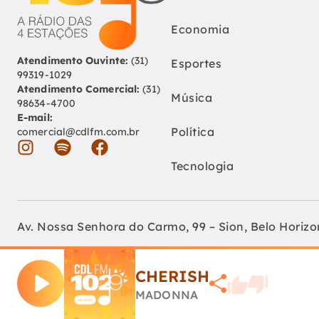
Economia
Atendimento Ouvinte:
(31)
Esportes
99319-1029
Atendimento Comercial:
(31)
Música
98634-4700
E-mail:
Política
comercial@cdlfm.com.br
Tecnologia
Av. Nossa Senhora do Carmo, 99 – Sion, Belo Horiz
Fundação Educativa Cultural Câmara De Dirigentes 
CHERISH
CNPJ: 04.210.060/0001-90
MADONNA