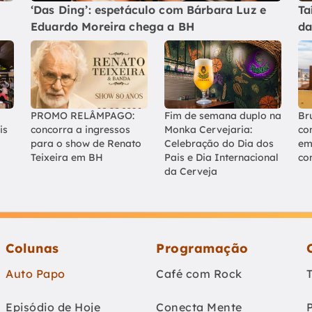
‘Das Ding’: espetáculo com Bárbara Luz e
Ta
Eduardo Moreira chega a BH
da
PROMO RELÂMPAGO:
Fim de semana duplo na
Br
is
concorra a ingressos
Monka Cervejaria:
co
para o show de Renato
Celebração do Dia dos
em
Teixeira em BH
Pais e Dia Internacional
co
da Cerveja
Colunas
Programação
Auto Papo
Café com Rock
Episódio de Hoje
Conecta Mente