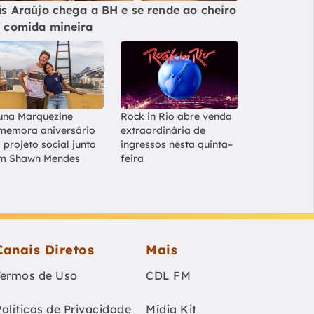
ís Araújo chega a BH e se rende ao cheiro
 comida mineira
una Marquezine
Rock in Rio abre venda
memora aniversário
extraordinária de
 projeto social junto
ingressos nesta quinta–
m Shawn Mendes
feira
Canais Diretos
Mais
Termos de Uso
CDL FM
Políticas de Privacidade
Mídia Kit