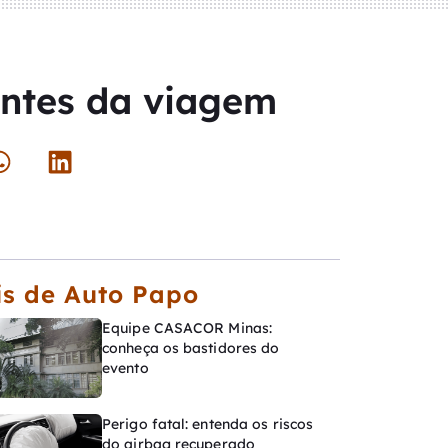
antes da viagem
s de Auto Papo
Equipe CASACOR Minas:
conheça os bastidores do
evento
Perigo fatal: entenda os riscos
do airbag recuperado