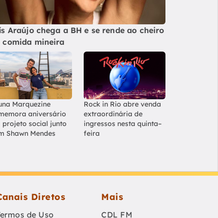
ís Araújo chega a BH e se rende ao cheiro
 comida mineira
una Marquezine
Rock in Rio abre venda
memora aniversário
extraordinária de
 projeto social junto
ingressos nesta quinta–
m Shawn Mendes
feira
Canais Diretos
Mais
Termos de Uso
CDL FM