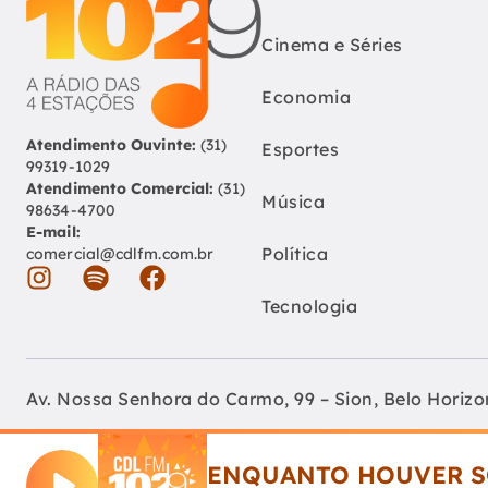
Cinema e Séries
Economia
Atendimento Ouvinte:
(31)
Esportes
99319-1029
Atendimento Comercial:
(31)
Música
98634-4700
E-mail:
Política
comercial@cdlfm.com.br
Tecnologia
Av. Nossa Senhora do Carmo, 99 – Sion, Belo Horiz
Fundação Educativa Cultural Câmara De Dirigentes 
ENQUANTO HOUVER S
CNPJ: 04.210.060/0001-90