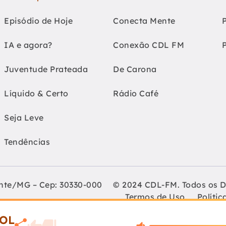
Episódio de Hoje
Conecta Mente
IA e agora?
Conexão CDL FM
Juventude Prateada
De Carona
Líquido & Certo
Rádio Café
Seja Leve
Tendências
onte/MG – Cep: 30330-000
© 2024 CDL-FM. Todos os D
Termos de Uso
Polític
Lojistas de Belo Horizonte
OL