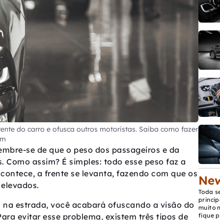
rente do carro e ofusca outros motoristas. Saiba como fazer
om
 lembre-se de que o peso dos passageiros e da
 Como assim? É simples: todo esse peso faz a
acontece, a frente se levanta, fazendo com que os
New
 elevados.
Toda s
princip
 na estrada, você acabará ofuscando a visão do
muito 
ara evitar esse problema, existem três tipos de
fique p