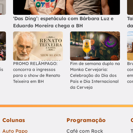
‘Das Ding’: espetáculo com Bárbara Luz e
Ta
Eduardo Moreira chega a BH
da
PROMO RELÂMPAGO:
Fim de semana duplo na
Br
is
concorra a ingressos
Monka Cervejaria:
co
para o show de Renato
Celebração do Dia dos
em
Teixeira em BH
Pais e Dia Internacional
co
da Cerveja
Colunas
Programação
Auto Papo
Café com Rock