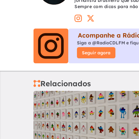
jornalista brasileiro que sa
Sempre com dicas para não 
Acompanhe a Rádio
Siga a @RadioCDLFM e fiqu
Seguir agora
Relacionados