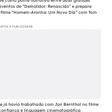
rve como ponte narrativa entre duas grandes
 eventos de “Demolidor: Renascido” e prepara
mo filme “Homem-Aranha: Um Novo Dia” com Tom
APÓS A PUBLICIDADE
e já havia trabalhado com Jon Bernthal no filme
 confiança e linguagem cinematográfica