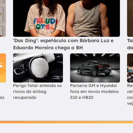
‘Das Ding’: espetáculo com Bárbara Luz e
Ta
Eduardo Moreira chega a BH
da
Perigo fatal: entenda os
Parceria GM e Hyundai
Re
riscos do airbag
foca em novos modelos
ce
ias
recuperado
S10 e HB20
co
ve