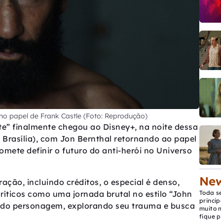
 no papel de Frank Castle (Foto: Reprodução)
te” finalmente chegou ao Disney+, na noite dessa
de Brasília), com Jon Bernthal retornando ao papel
ete definir o futuro do anti-herói no Universo
New
ão, incluindo créditos, o especial é denso,
críticos como uma jornada brutal no estilo “John
Toda s
princip
e do personagem, explorando seu trauma e busca
muito 
fique p