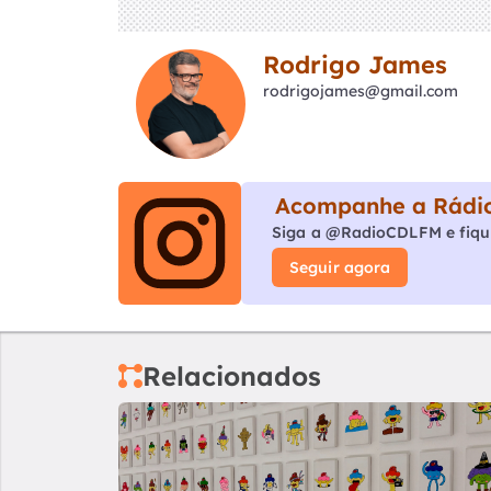
Rodrigo James
rodrigojames@gmail.com
Acompanhe a Rádio
Siga a @RadioCDLFM e fiqu
Seguir agora
Relacionados