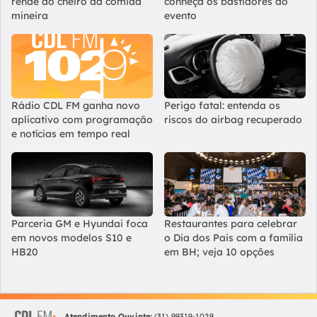
rende ao cheiro da comida
conheça os bastidores do
mineira
evento
Rádio CDL FM ganha novo
Perigo fatal: entenda os
aplicativo com programação
riscos do airbag recuperado
e notícias em tempo real
Parceria GM e Hyundai foca
Restaurantes para celebrar
em novos modelos S10 e
o Dia dos Pais com a família
HB20
em BH; veja 10 opções
Atendimento Ouvinte:
(31) 99319-1029