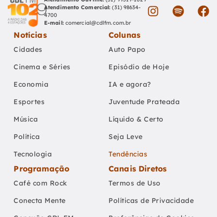
Atendimento Comercial:
(31) 98634-
4700
E-mail:
comercial@cdlfm.com.br
Notícias
Colunas
Cidades
Auto Papo
Cinema e Séries
Episódio de Hoje
Economia
IA e agora?
Esportes
Juventude Prateada
Música
Líquido & Certo
Política
Seja Leve
Tecnologia
Tendências
Programação
Canais Diretos
Café com Rock
Termos de Uso
Conecta Mente
Políticas de Privacidade