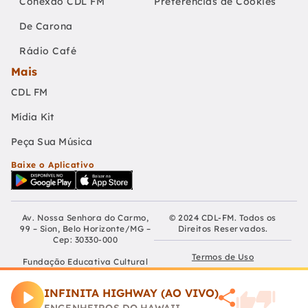
Conexão CDL FM
Preferências de Cookies
De Carona
Rádio Café
Mais
CDL FM
Mídia Kit
Peça Sua Música
Baixe o Aplicativo
Av. Nossa Senhora do Carmo,
© 2024 CDL-FM. Todos os
99 – Sion, Belo Horizonte/MG –
Direitos Reservados.
Cep: 30330-000
Termos de Uso
Fundação Educativa Cultural
Câmara De Dirigentes Lojistas
Políticas de Privacidade
de Belo Horizonte
INFINITA HIGHWAY (AO VIVO)
CNPJ: 04.210.060/0001-90
Preferências de Cookies
ENGENHEIROS DO HAWAII