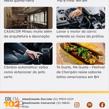
nesta quinta–feira
‘Pai e Filho’ em BH
CASACOR Minas: muito além
Lavar o motor do carro:
da arquitetura e decoração
entenda os riscos da prática
Câmbio automático: saiba
Te Gusta, Me Gusta – Festival
como estacionar do jeito
de Choripán reúne sabores
certo
latino-americanos em BH
Atendimento Ouvinte:
(31) 99319-1029
Atendimento Comercial:
(31) 98634-
4700