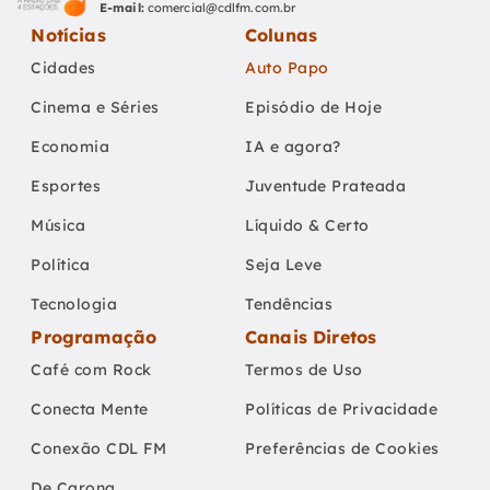
E-mail:
comercial@cdlfm.com.br
Notícias
Colunas
Cidades
Auto Papo
Cinema e Séries
Episódio de Hoje
Economia
IA e agora?
Esportes
Juventude Prateada
Música
Líquido & Certo
Política
Seja Leve
Tecnologia
Tendências
Programação
Canais Diretos
Café com Rock
Termos de Uso
Conecta Mente
Políticas de Privacidade
Conexão CDL FM
Preferências de Cookies
De Carona