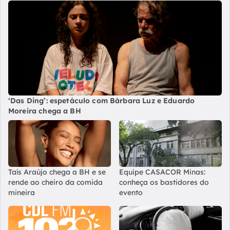
‘Das Ding’: espetáculo com Bárbara Luz e Eduardo
Moreira chega a BH
Taís Araújo chega a BH e se
Equipe CASACOR Minas:
rende ao cheiro da comida
conheça os bastidores do
mineira
evento