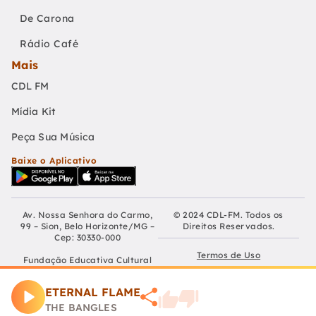
De Carona
Rádio Café
Mais
CDL FM
Mídia Kit
Peça Sua Música
Baixe o Aplicativo
Av. Nossa Senhora do Carmo,
© 2024 CDL-FM. Todos os
99 – Sion, Belo Horizonte/MG –
Direitos Reservados.
Cep: 30330-000
Termos de Uso
Fundação Educativa Cultural
Câmara De Dirigentes Lojistas
Políticas de Privacidade
de Belo Horizonte
ETERNAL FLAME
CNPJ: 04.210.060/0001-90
Preferências de Cookies
THE BANGLES