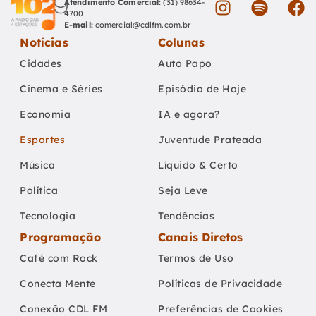
Atendimento Comercial:
(31) 98634-
4700
E-mail:
comercial@cdlfm.com.br
Notícias
Colunas
Cidades
Auto Papo
Cinema e Séries
Episódio de Hoje
Economia
IA e agora?
Esportes
Juventude Prateada
Música
Líquido & Certo
Política
Seja Leve
Tecnologia
Tendências
Programação
Canais Diretos
Café com Rock
Termos de Uso
Conecta Mente
Políticas de Privacidade
Conexão CDL FM
Preferências de Cookies