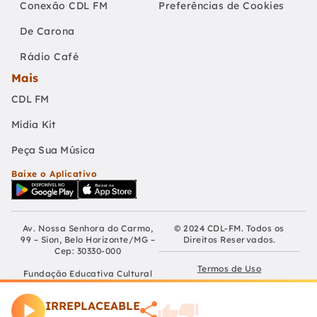
Conexão CDL FM
Preferências de Cookies
De Carona
Rádio Café
Mais
CDL FM
Mídia Kit
Peça Sua Música
Baixe o Aplicativo
Av. Nossa Senhora do Carmo,
© 2024 CDL-FM. Todos os
99 – Sion, Belo Horizonte/MG –
Direitos Reservados.
Cep: 30330-000
Termos de Uso
Fundação Educativa Cultural
Câmara De Dirigentes Lojistas
Políticas de Privacidade
de Belo Horizonte
IRREPLACEABLE
CNPJ: 04.210.060/0001-90
Preferências de Cookies