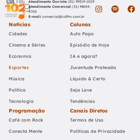
Atendimento Ouvinte:
(31) 99319-1029
Atendimento Comercial:
(31) 98634-
4700
E-mail:
comercial@cdlfm.com.br
Notícias
Colunas
Cidades
Auto Papo
Cinema e Séries
Episódio de Hoje
Economia
IA e agora?
Esportes
Juventude Prateada
Música
Líquido & Certo
Política
Seja Leve
Tecnologia
Tendências
Programação
Canais Diretos
Café com Rock
Termos de Uso
Conecta Mente
Políticas de Privacidade