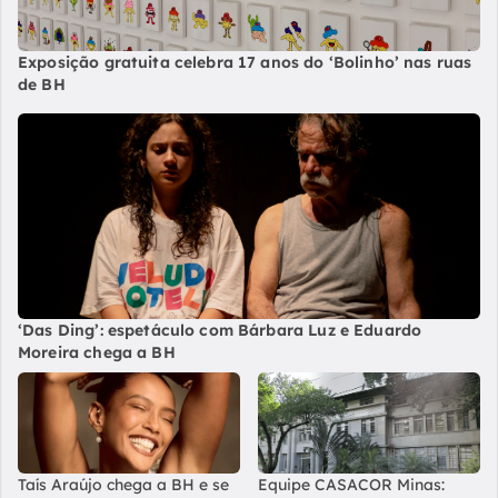
Exposição gratuita celebra 17 anos do ‘Bolinho’ nas ruas
de BH
‘Das Ding’: espetáculo com Bárbara Luz e Eduardo
Moreira chega a BH
Taís Araújo chega a BH e se
Equipe CASACOR Minas: