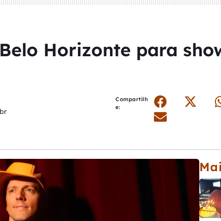
Belo Horizonte para sho
Compartilh
e:
br
Mai