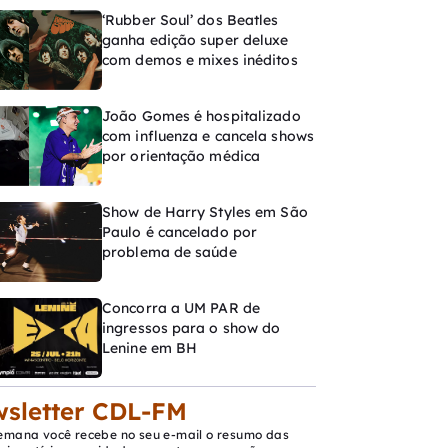
‘Rubber Soul’ dos Beatles
ganha edição super deluxe
com demos e mixes inéditos
João Gomes é hospitalizado
com influenza e cancela shows
por orientação médica
Show de Harry Styles em São
Paulo é cancelado por
problema de saúde
Concorra a UM PAR de
ingressos para o show do
Lenine em BH
sletter CDL-FM
emana você recebe no seu e-mail o resumo das