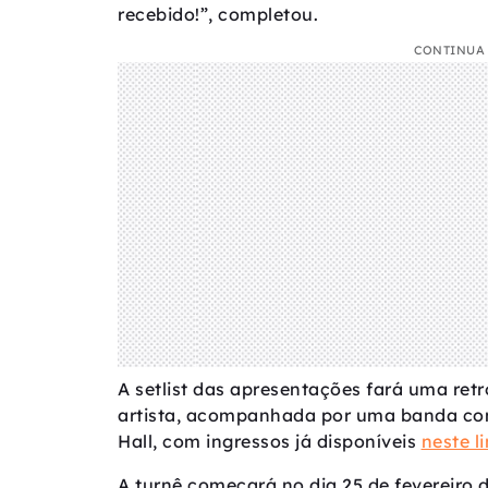
recebido!”, completou.
CONTINUA 
A setlist das apresentações fará uma ret
artista, acompanhada por uma banda co
Hall, com ingressos já disponíveis
neste l
A turnê começará no dia 25 de fevereiro d