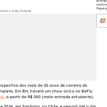
princip
muito 
fique p
APÓS A PUBLICIDADE
rospectiva dos mais de 20 anos de carreira do
mpleta. Em BH, haverá um show único no BeFly
ink
, a partir de R$ 300 (meia–entrada estudante).
e 2026, em Santiago, no Chile, e seguirá até o dia