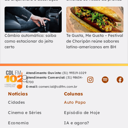
Câmbio automático: saiba
Te Gusta, Me Gusta – Festival
como estacionar do jeito
de Choripán reúne sabores
certo
latino-americanos em BH
Atendimento Ouvinte:
(31) 99319-1029
Atendimento Comercial:
(31) 98634-
4700
E-mail:
comercial@cdlfm.com.br
Notícias
Colunas
Cidades
Auto Papo
Cinema e Séries
Episódio de Hoje
Economia
IA e agora?