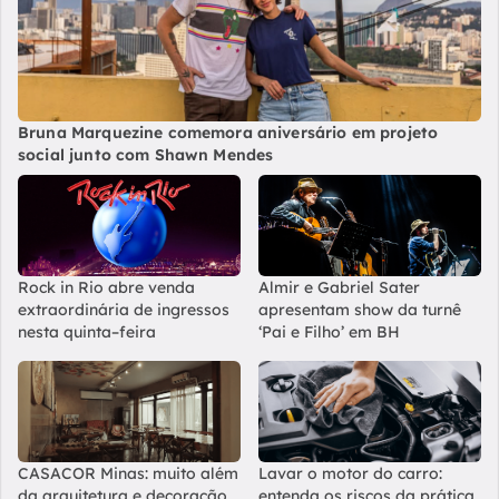
Bruna Marquezine comemora aniversário em projeto
social junto com Shawn Mendes
Rock in Rio abre venda
Almir e Gabriel Sater
extraordinária de ingressos
apresentam show da turnê
nesta quinta–feira
‘Pai e Filho’ em BH
CASACOR Minas: muito além
Lavar o motor do carro:
da arquitetura e decoração
entenda os riscos da prática