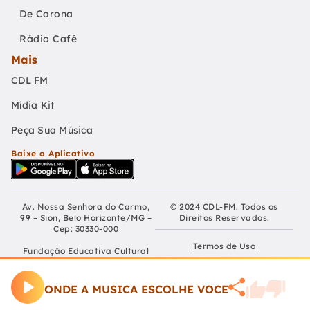
De Carona
Rádio Café
Mais
CDL FM
Mídia Kit
Peça Sua Música
Baixe o Aplicativo
Av. Nossa Senhora do Carmo,
© 2024 CDL-FM. Todos os
99 – Sion, Belo Horizonte/MG –
Direitos Reservados.
Cep: 30330-000
Termos de Uso
Fundação Educativa Cultural
Câmara De Dirigentes Lojistas
Políticas de Privacidade
de Belo Horizonte
CNPJ: 04.210.060/0001-90
ONDE A MUSICA ESCOLHE VOCE
Preferências de Cookies