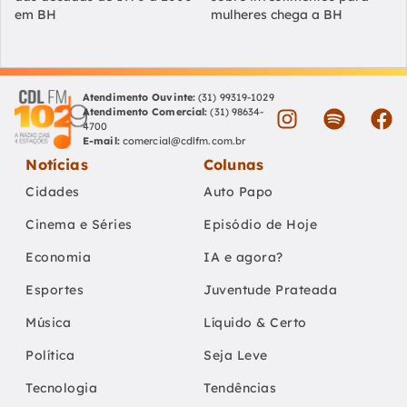
em BH
mulheres chega a BH
Atendimento Ouvinte:
(31) 99319-1029
Atendimento Comercial:
(31) 98634-
4700
E-mail:
comercial@cdlfm.com.br
Notícias
Colunas
Cidades
Auto Papo
Cinema e Séries
Episódio de Hoje
Economia
IA e agora?
Esportes
Juventude Prateada
Música
Líquido & Certo
Política
Seja Leve
Tecnologia
Tendências