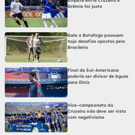
Empate entre Cruzeiro e
Grêmio foi justo
Galo e Botafogo possuem
hoje desafios opostos pelo
Brasileiro
Final da Sul–Americana
poderia ser divisor de águas
para Diniz
Vice–campeonato do
Cruzeiro não deve ser visto
com negativismo