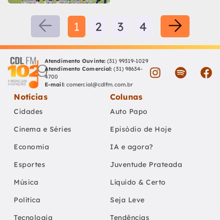
1
2
3
4
Atendimento Ouvinte:
(31) 99319-1029
Atendimento Comercial:
(31) 98634-
4700
E-mail:
comercial@cdlfm.com.br
Notícias
Colunas
Cidades
Auto Papo
Cinema e Séries
Episódio de Hoje
Economia
IA e agora?
Esportes
Juventude Prateada
Música
Líquido & Certo
Política
Seja Leve
Tecnologia
Tendências