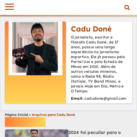
Cadu Doné
O jornalista, escritor e
filósofo Cadu Doné, de 37
anos, possui uma longa
experiência no jornalismo
esportivo. Ele já passou pelo
Portal Uai e pelo Estado de
Minas em 2010. Além de
outros veículos mineiros,
como a Rede 98, Rádio
Itatiaia, TV Band Minas, e
jornais Hoje em Dia, Metro e
O Tempo.
Email:
cadudone@gmail.com
Página Inicial
>
Arquivos para Cadu Doné
Cadu Doné
2024 foi peculiar para o