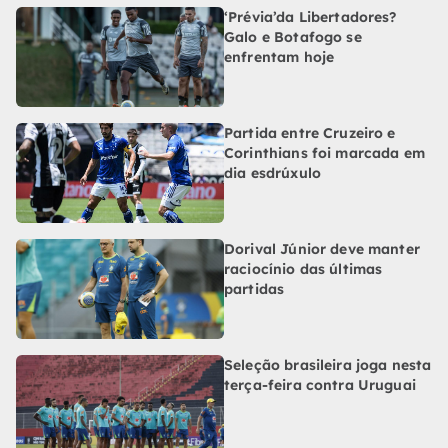
‘Prévia’da Libertadores?
Galo e Botafogo se
enfrentam hoje
Partida entre Cruzeiro e
Corinthians foi marcada em
dia esdrúxulo
Dorival Júnior deve manter
raciocínio das últimas
partidas
Seleção brasileira joga nesta
terça-feira contra Uruguai