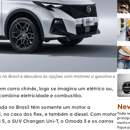
 no Brasil e descubra as opções com motores a gasolina e
em carro chinês, logo se imagina um elétrico ou,
 combina eletricidade e combustão.
New
nda no Brasil têm somente um motor a
, no caso dos flex, e também a diesel. Com motor
Toda s
princip
5, o SUV Changan Uni-T, o Omoda 3 e os carros
muito 
fique p