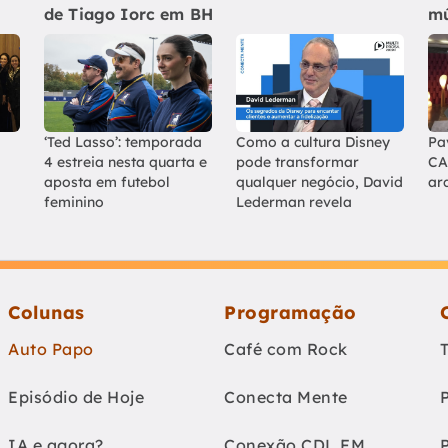
de Tiago Iorc em BH
mú
‘Ted Lasso’: temporada
Como a cultura Disney
Pa
4 estreia nesta quarta e
pode transformar
CA
aposta em futebol
qualquer negócio, David
ar
feminino
Lederman revela
Colunas
Programação
Auto Papo
Café com Rock
Episódio de Hoje
Conecta Mente
IA e agora?
Conexão CDL FM