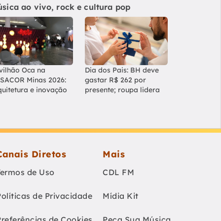
sica ao vivo, rock e cultura pop
vilhão Oca na
Dia dos Pais: BH deve
SACOR Minas 2026:
gastar R$ 262 por
quitetura e inovação
presente; roupa lidera
Canais Diretos
Mais
Termos de Uso
CDL FM
Políticas de Privacidade
Mídia Kit
Preferências de Cookies
Peça Sua Música