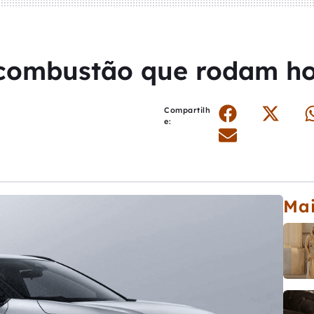
 combustão que rodam hoj
Compartilh
e:
Mai