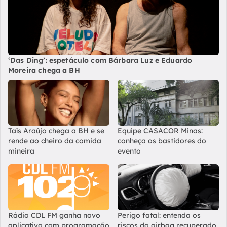
‘Das Ding’: espetáculo com Bárbara Luz e Eduardo
Moreira chega a BH
Taís Araújo chega a BH e se
Equipe CASACOR Minas:
rende ao cheiro da comida
conheça os bastidores do
mineira
evento
Rádio CDL FM ganha novo
Perigo fatal: entenda os
aplicativo com programação
riscos do airbag recuperado