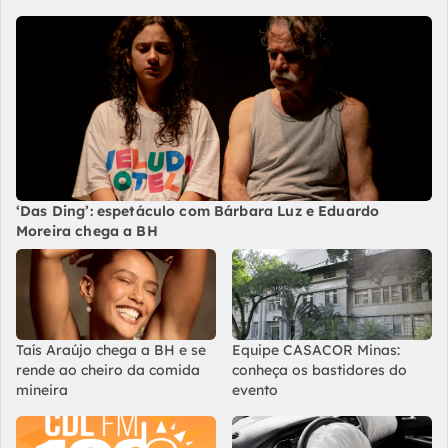
‘Das Ding’: espetáculo com Bárbara Luz e Eduardo
Moreira chega a BH
Taís Araújo chega a BH e se
Equipe CASACOR Minas:
rende ao cheiro da comida
conheça os bastidores do
mineira
evento