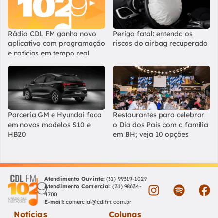
Rádio CDL FM ganha novo
Perigo fatal: entenda os
aplicativo com programação
riscos do airbag recuperado
e notícias em tempo real
Parceria GM e Hyundai foca
Restaurantes para celebrar
em novos modelos S10 e
o Dia dos Pais com a família
HB20
em BH; veja 10 opções
Atendimento Ouvinte:
(31) 99319-1029
Atendimento Comercial:
(31) 98634-
4700
E-mail:
comercial@cdlfm.com.br
Notícias
Colunas