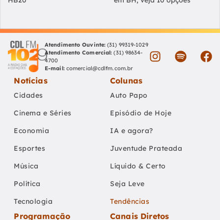
HB20
em BH; veja 10 opções
Atendimento Ouvinte:
(31) 99319-1029
Atendimento Comercial:
(31) 98634-
4700
E-mail:
comercial@cdlfm.com.br
Notícias
Colunas
Cidades
Auto Papo
Cinema e Séries
Episódio de Hoje
Economia
IA e agora?
Esportes
Juventude Prateada
Música
Líquido & Certo
Política
Seja Leve
Tecnologia
Tendências
Programação
Canais Diretos