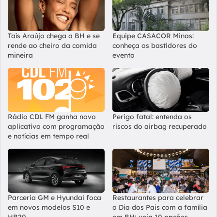
Taís Araújo chega a BH e se
Equipe CASACOR Minas:
rende ao cheiro da comida
conheça os bastidores do
mineira
evento
Rádio CDL FM ganha novo
Perigo fatal: entenda os
aplicativo com programação
riscos do airbag recuperado
e notícias em tempo real
Parceria GM e Hyundai foca
Restaurantes para celebrar
em novos modelos S10 e
o Dia dos Pais com a família