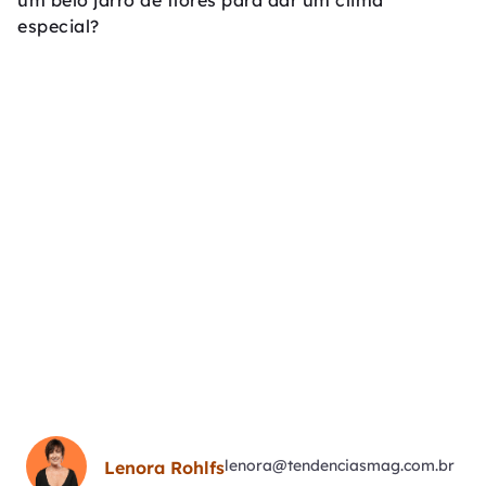
um belo jarro de flores para dar um clima
especial?
lenora@tendenciasmag.com.br
Lenora Rohlfs