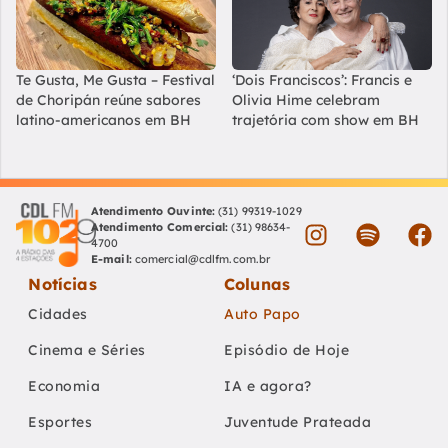
Te Gusta, Me Gusta – Festival
‘Dois Franciscos’: Francis e
de Choripán reúne sabores
Olivia Hime celebram
latino-americanos em BH
trajetória com show em BH
Atendimento Ouvinte:
(31) 99319-1029
Atendimento Comercial:
(31) 98634-
4700
E-mail:
comercial@cdlfm.com.br
Notícias
Colunas
Cidades
Auto Papo
Cinema e Séries
Episódio de Hoje
Economia
IA e agora?
Esportes
Juventude Prateada