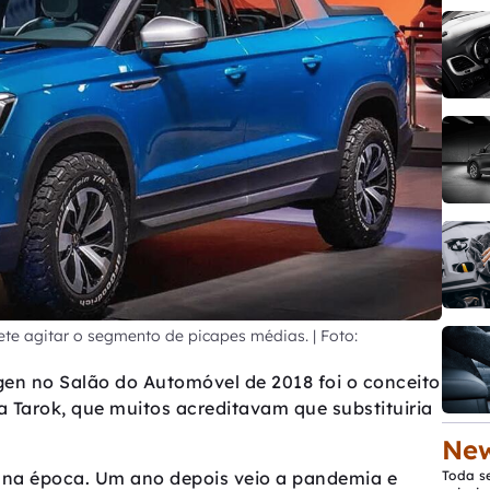
e agitar o segmento de picapes médias. | Foto:
en no Salão do Automóvel de 2018 foi o conceito
arok, que muitos acreditavam que substituiria
New
e na época. Um ano depois veio a pandemia e
Toda s