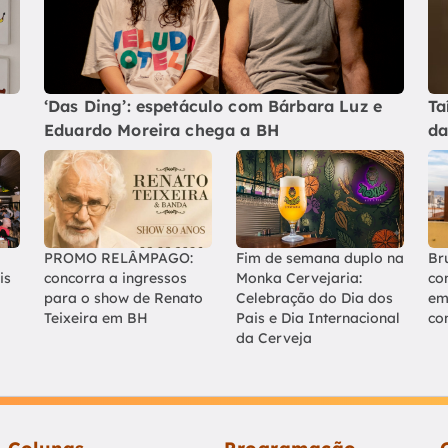
‘Das Ding’: espetáculo com Bárbara Luz e
Ta
Eduardo Moreira chega a BH
da
PROMO RELÂMPAGO:
Fim de semana duplo na
Br
is
concorra a ingressos
Monka Cervejaria:
co
para o show de Renato
Celebração do Dia dos
em
Teixeira em BH
Pais e Dia Internacional
co
da Cerveja