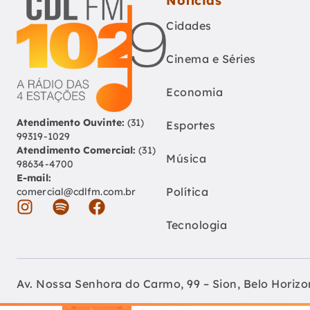
Notícias
Cidades
Cinema e Séries
Economia
Atendimento Ouvinte:
(31)
Esportes
99319-1029
Atendimento Comercial:
(31)
Música
98634-4700
E-mail:
Política
comercial@cdlfm.com.br
Tecnologia
Av. Nossa Senhora do Carmo, 99 – Sion, Belo Horiz