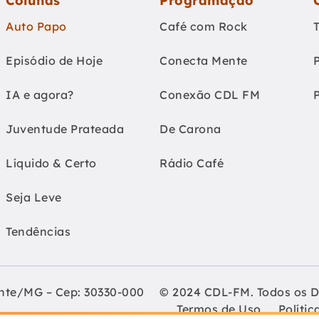
Colunas
Programação
Auto Papo
Café com Rock
Episódio de Hoje
Conecta Mente
IA e agora?
Conexão CDL FM
Juventude Prateada
De Carona
Líquido & Certo
Rádio Café
Seja Leve
Tendências
onte/MG – Cep: 30330-000
© 2024 CDL-FM. Todos os D
Termos de Uso
Polític