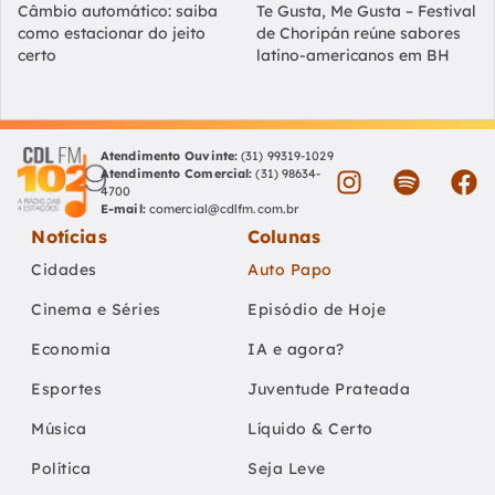
Câmbio automático: saiba
Te Gusta, Me Gusta – Festival
como estacionar do jeito
de Choripán reúne sabores
certo
latino-americanos em BH
Atendimento Ouvinte:
(31) 99319-1029
Atendimento Comercial:
(31) 98634-
4700
E-mail:
comercial@cdlfm.com.br
Notícias
Colunas
Cidades
Auto Papo
Cinema e Séries
Episódio de Hoje
Economia
IA e agora?
Esportes
Juventude Prateada
Música
Líquido & Certo
Política
Seja Leve