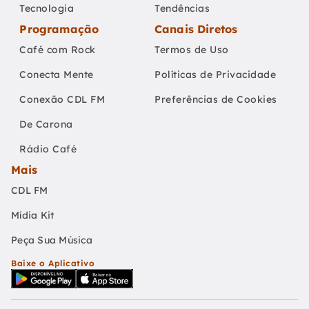
Tecnologia
Tendências
Programação
Canais Diretos
Café com Rock
Termos de Uso
Conecta Mente
Políticas de Privacidade
Conexão CDL FM
Preferências de Cookies
De Carona
Rádio Café
Mais
CDL FM
Mídia Kit
Peça Sua Música
Baixe o Aplicativo