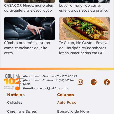
CASACOR Minas: muito além
Lavar o motor do carro:
da arquitetura e decoração
entenda os riscos da prática
Câmbio automático: saiba
Te Gusta, Me Gusta – Festival
como estacionar do jeito
de Choripán reúne sabores
certo
latino-americanos em BH
Atendimento Ouvinte:
(31) 99319-1029
Atendimento Comercial:
(31) 98634-
4700
E-mail:
comercial@cdlfm.com.br
Notícias
Colunas
Cidades
Auto Papo
Cinema e Séries
Episódio de Hoje