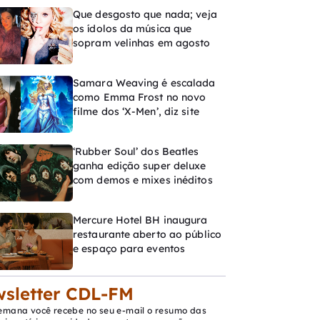
Que desgosto que nada; veja
os ídolos da música que
sopram velinhas em agosto
Samara Weaving é escalada
como Emma Frost no novo
filme dos ‘X-Men’, diz site
‘Rubber Soul’ dos Beatles
ganha edição super deluxe
com demos e mixes inéditos
Mercure Hotel BH inaugura
restaurante aberto ao público
e espaço para eventos
sletter CDL-FM
emana você recebe no seu e-mail o resumo das