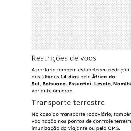
Restrições de voos
A portaria também estabeleceu restriçã
nos últimos
14 dias
pela
África do
Sul
,
Botsuana
,
Essuatíni
,
Lesoto
,
Namíb
variante ômicron.
Transporte terrestre
No caso do transporte rodoviário, també
vacinação nos pontos de controle terrestr
imunização do viajante ou pela OMS.