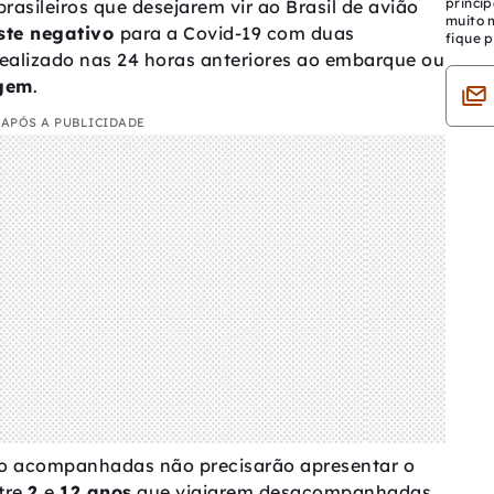
princip
rasileiros que desejarem vir ao Brasil de avião
muito 
ste negativo
para a Covid-19 com duas
fique p
realizado nas 24 horas anteriores ao embarque ou
agem
.
APÓS A PUBLICIDADE
o acompanhadas não precisarão apresentar o
tre
2
e
12 anos
que viajarem desacompanhadas