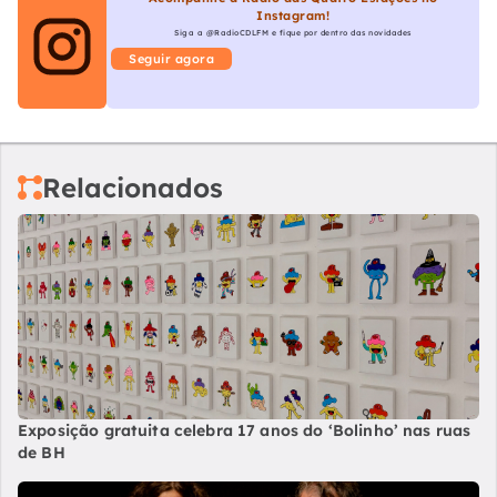
Instagram!
Siga a @RadioCDLFM e fique por dentro das novidades
Seguir agora
Relacionados
Exposição gratuita celebra 17 anos do ‘Bolinho’ nas ruas
de BH