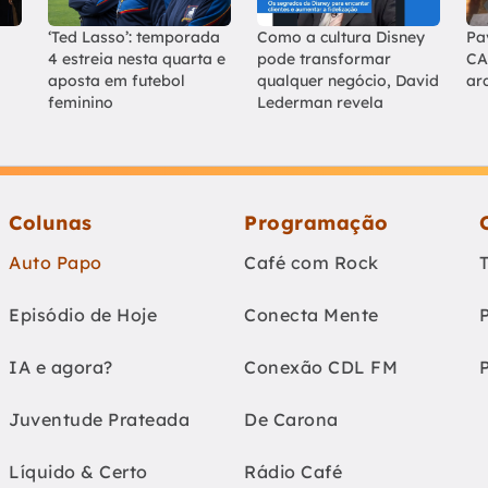
‘Ted Lasso’: temporada
Como a cultura Disney
Pa
4 estreia nesta quarta e
pode transformar
CA
aposta em futebol
qualquer negócio, David
ar
feminino
Lederman revela
Colunas
Programação
Auto Papo
Café com Rock
Episódio de Hoje
Conecta Mente
IA e agora?
Conexão CDL FM
Juventude Prateada
De Carona
Líquido & Certo
Rádio Café