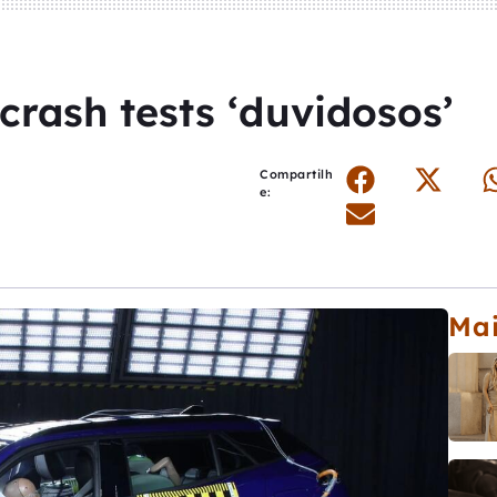
crash tests ‘duvidosos’
Compartilh
e:
Mai