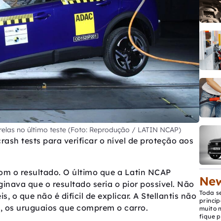
elas no último teste (Foto: Reprodução / LATIN NCAP)
rash tests para verificar o nível de proteção aos
om o resultado. O último que a Latin NCAP
New
inava que o resultado seria o pior possível. Não
Toda s
, o que não é difícil de explicar. A Stellantis não
princip
s, os uruguaios que comprem o carro.
muito 
fique p