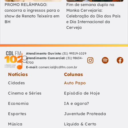
PROMO RELÂMPAGO:
Fim de semana duplo na
concorra a ingressos para o
Monka Cervejaria:
show de Renato Teixeira em
Celebração do Dia dos Pais
BH
e Dia Internacional da
Cerveja
Atendimento Ouvinte:
(31) 99319-1029
Atendimento Comercial:
(31) 98634-
4700
E-mail:
comercial@cdlfm.com.br
Notícias
Colunas
Cidades
Auto Papo
Cinema e Séries
Episódio de Hoje
Economia
IA e agora?
Esportes
Juventude Prateada
Música
Líquido & Certo