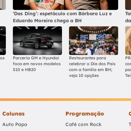
‘Das Ding’: espetáculo com Bárbara Luz e
Ta
Eduardo Moreira chega a BH
da
 os
Parceria GM e Hyundai
Restaurantes para
PR
foca em novos modelos
celebrar o Dia dos Pais
co
S10 e HB20
com a família em BH;
pa
veja 10 opções
Te
Colunas
Programação
Auto Papo
Café com Rock