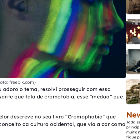
oto: freepik.com)
u adoro o tema, resolvi prosseguir com essa
ssante que fala de cromofobia, esse “medão” que
New
helor descreve no seu livro “Cromophobia” que
Toda s
onceito da cultura ocidental, que via a cor como
princip
muito 
fique p