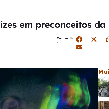
zes em preconceitos da 
Compartilh
e:
Mai