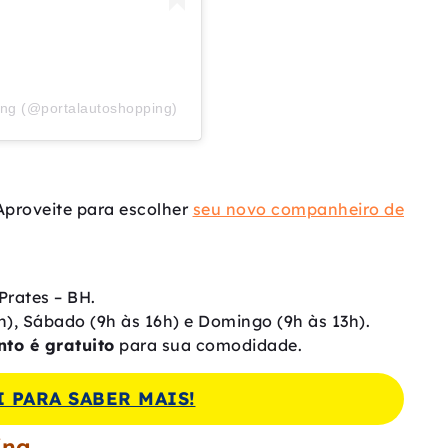
ing (@portalautoshopping)
 Aproveite para escolher
seu novo companheiro de
Prates – BH.
), Sábado (9h às 16h) e Domingo (9h às 13h).
to é gratuito
para sua comodidade.
 PARA SABER MAIS!
ing