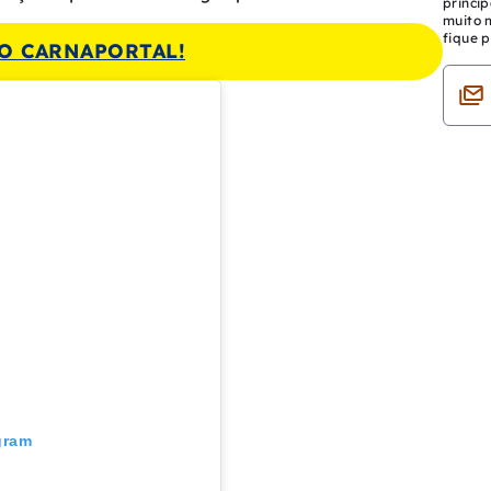
princip
muito 
fique p
O CARNAPORTAL!
gram