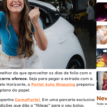
elhor do que aproveitar os dias de folia com o
carro oferece.
Seja para pegar a estrada com a
Belo Horizonte, o
Portal Auto Shopping
preparou
 plano do papel.
New
ampanha
CarnaPortal
.
Em uma parceria exclusiva
Toda s
dições que dão o “fôlego” para o seu bolso.