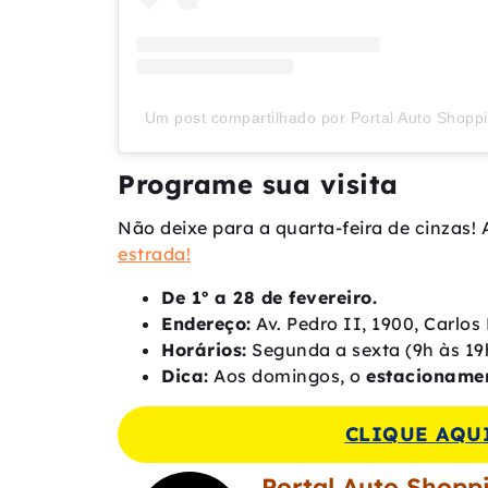
Um post compartilhado por Portal Auto Shopp
Programe sua visita
Não deixe para a quarta-feira de cinzas!
estrada!
De 1º a 28 de fevereiro.
Endereço:
Av. Pedro II, 1900, Carlos 
Horários:
Segunda a sexta (9h às 19h
Dica:
Aos domingos, o
estacionamen
CLIQUE AQUI
Portal Auto Shopp