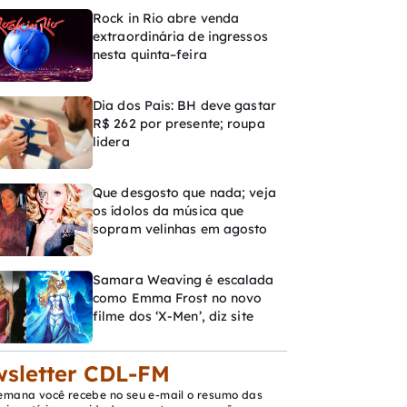
Rock in Rio abre venda
extraordinária de ingressos
nesta quinta–feira
Dia dos Pais: BH deve gastar
R$ 262 por presente; roupa
lidera
Que desgosto que nada; veja
os ídolos da música que
sopram velinhas em agosto
Samara Weaving é escalada
como Emma Frost no novo
filme dos ‘X-Men’, diz site
sletter CDL-FM
emana você recebe no seu e-mail o resumo das