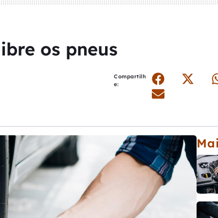
libre os pneus
Compartilh
e:
Mai