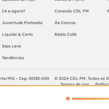
IA e agora?
Conexão CDL FM
Juventude Prateada
De Carona
Líquido & Certo
Rádio Café
Seja Leve
Tendências
onte/MG – Cep: 30330-000
© 2024 CDL-FM. Todos os D
Termos de Uso
Polític
Lojistas de Belo Horizonte