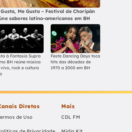
 Gusta, Me Gusta – Festival de Choripán
úne sabores latino-americanos em BH
sta à Fantasia Supra
Festa Dancing Days toca
mo BH reúne música
hits das décadas de
vivo, rock e cultura
1970 a 2000 em BH
p
Canais Diretos
Mais
Termos de Uso
CDL FM
Políticas de Privacidade
Mídia Kit