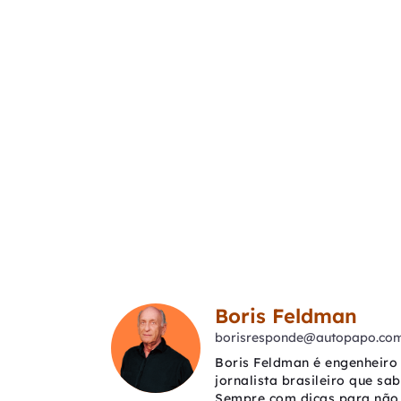
Boris Feldman
borisresponde@autopapo.com
Boris Feldman é engenheiro 
jornalista brasileiro que sa
Sempre com dicas para não 