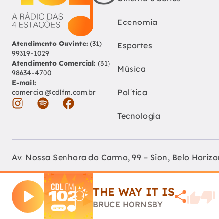
Economia
Atendimento Ouvinte:
(31)
Esportes
99319-1029
Atendimento Comercial:
(31)
Música
98634-4700
E-mail:
Política
comercial@cdlfm.com.br
Tecnologia
Av. Nossa Senhora do Carmo, 99 – Sion, Belo Horiz
Fundação Educativa Cultural Câmara De Dirigentes 
THE WAY IT IS
CNPJ: 04.210.060/0001-90
BRUCE HORNSBY