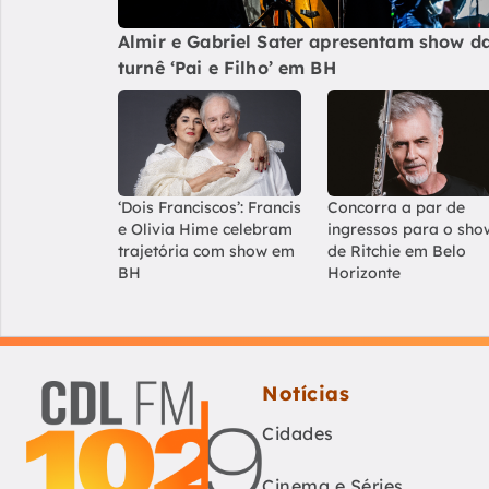
Almir e Gabriel Sater apresentam show d
turnê ‘Pai e Filho’ em BH
‘Dois Franciscos’: Francis
Concorra a par de
e Olivia Hime celebram
ingressos para o sho
trajetória com show em
de Ritchie em Belo
BH
Horizonte
Notícias
Cidades
Cinema e Séries