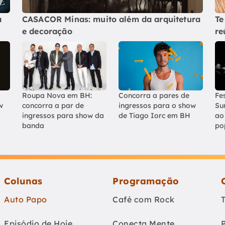
a
CASACOR Minas: muito além da arquitetura
Te
e decoração
re
Roupa Nova em BH:
Concorra a pares de
Fe
w
concorra a par de
ingressos para o show
Su
ingressos para show da
de Tiago Iorc em BH
ao 
banda
po
Colunas
Programação
Auto Papo
Café com Rock
Episódio de Hoje
Conecta Mente