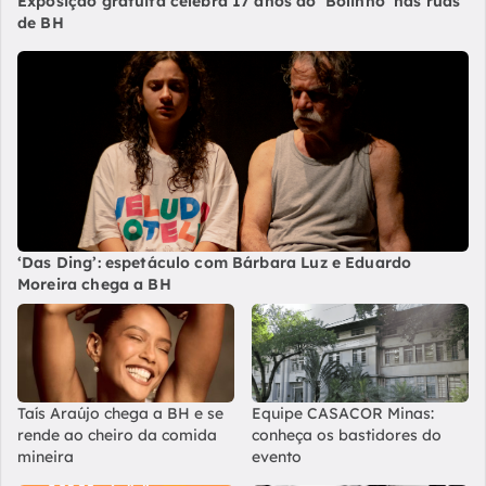
Exposição gratuita celebra 17 anos do ‘Bolinho’ nas ruas
de BH
‘Das Ding’: espetáculo com Bárbara Luz e Eduardo
Moreira chega a BH
Taís Araújo chega a BH e se
Equipe CASACOR Minas:
rende ao cheiro da comida
conheça os bastidores do
mineira
evento