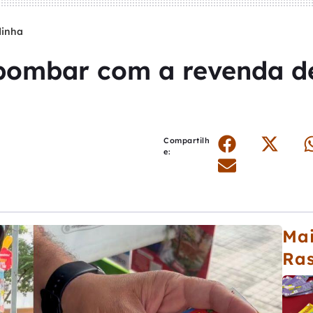
dinha
bombar com a revenda de
Compartilh
e:
Mai
Ra