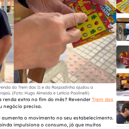
evenda do Trem das 11 e da Raspadinha ajudou a
ajaú. (Foto: Hugo Almeida e Letícia Paolinelli)
ela renda extra no fim do mês? Revender
Trem das
u negócio precisa.
cê aumenta o movimento no seu estabelecimento.
ainda impulsiona o consumo, já que muitos