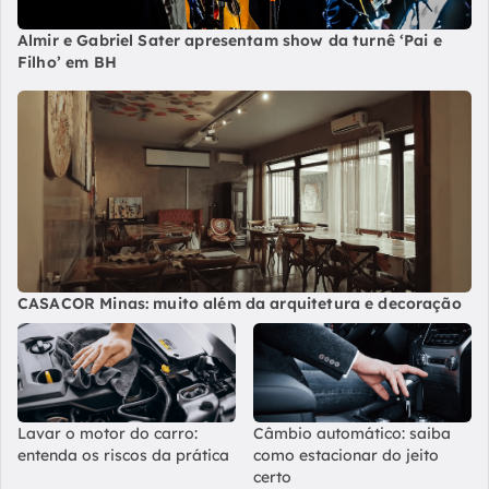
Almir e Gabriel Sater apresentam show da turnê ‘Pai e
Filho’ em BH
CASACOR Minas: muito além da arquitetura e decoração
Lavar o motor do carro:
Câmbio automático: saiba
entenda os riscos da prática
como estacionar do jeito
certo