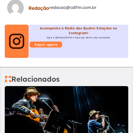
redacao@cdlfm.com.br
Redação
Acompanhe a Rádio das Quatro Estações no
Instagram!
Siga a @RadioCDLFM e fique por dentro das novidades
Seguir agora
Relacionados