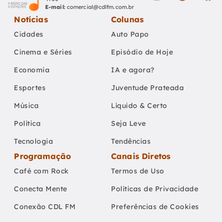
E-mail:
comercial@cdlfm.com.br
Notícias
Colunas
Cidades
Auto Papo
Cinema e Séries
Episódio de Hoje
Economia
IA e agora?
Esportes
Juventude Prateada
Música
Líquido & Certo
Política
Seja Leve
Tecnologia
Tendências
Programação
Canais Diretos
Café com Rock
Termos de Uso
Conecta Mente
Políticas de Privacidade
Conexão CDL FM
Preferências de Cookies