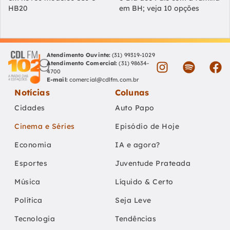
HB20
em BH; veja 10 opções
Atendimento Ouvinte:
(31) 99319-1029
Atendimento Comercial:
(31) 98634-
4700
E-mail:
comercial@cdlfm.com.br
Notícias
Colunas
Cidades
Auto Papo
Cinema e Séries
Episódio de Hoje
Economia
IA e agora?
Esportes
Juventude Prateada
Música
Líquido & Certo
Política
Seja Leve
Tecnologia
Tendências