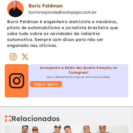
Boris Feldman
borisresponde@autopapo.com.br
Boris Feldman é engenheiro eletricista e mecânico,
piloto de automobilismo e jornalista brasileiro que
sabe tudo sobre as novidades da indústria
automotiva. Sempre com dicas para não ser
enganado nas oficinas.
Acompanhe a Rádio das Quatro Estações no
Instagram!
Siga a @RadioCDLFM e fique por dentro das novidades
Seguir agora
Relacionados