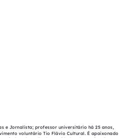
as e Jornalista; professor universitário há 25 anos,
vimento voluntário Tio Flávio Cultural. É apaixonado