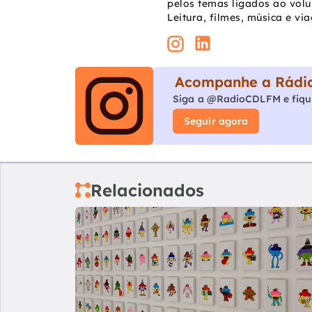
pelos temas ligados ao vol
Leitura, filmes, música e vi
Acompanhe a Rádio
Siga a @RadioCDLFM e fiqu
Seguir agora
Relacionados