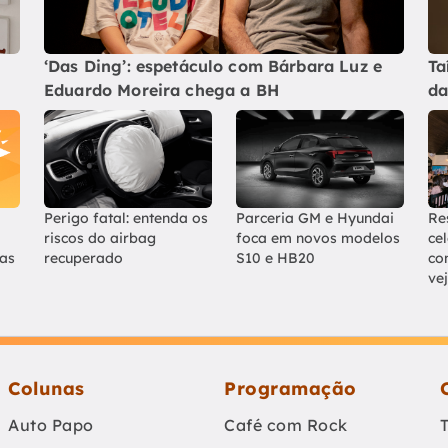
‘Das Ding’: espetáculo com Bárbara Luz e
Ta
Eduardo Moreira chega a BH
da
Perigo fatal: entenda os
Parceria GM e Hyundai
Re
riscos do airbag
foca em novos modelos
ce
ias
recuperado
S10 e HB20
co
ve
Colunas
Programação
Auto Papo
Café com Rock