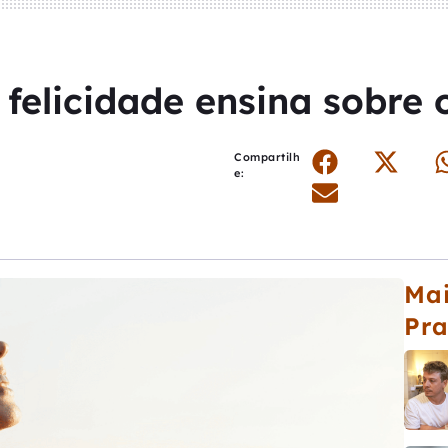
 felicidade ensina sobre
Compartilh
e:
Mai
Pr