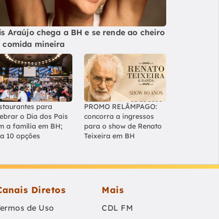
ís Araújo chega a BH e se rende ao cheiro
 comida mineira
staurantes para
PROMO RELÂMPAGO:
lebrar o Dia dos Pais
concorra a ingressos
m a família em BH;
para o show de Renato
ja 10 opções
Teixeira em BH
Canais Diretos
Mais
Termos de Uso
CDL FM