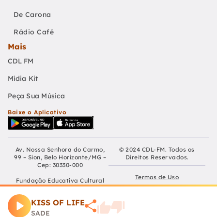
De Carona
Rádio Café
Mais
CDL FM
Mídia Kit
Peça Sua Música
Baixe o Aplicativo
Av. Nossa Senhora do Carmo,
© 2024 CDL-FM. Todos os
99 – Sion, Belo Horizonte/MG –
Direitos Reservados.
Cep: 30330-000
Termos de Uso
Fundação Educativa Cultural
Câmara De Dirigentes Lojistas
Políticas de Privacidade
de Belo Horizonte
KISS OF LIFE
CNPJ: 04.210.060/0001-90
Preferências de Cookies
SADE