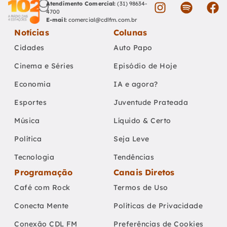
Atendimento Comercial:
(31) 98634-
4700
E-mail:
comercial@cdlfm.com.br
Notícias
Colunas
Cidades
Auto Papo
Cinema e Séries
Episódio de Hoje
Economia
IA e agora?
Esportes
Juventude Prateada
Música
Líquido & Certo
Política
Seja Leve
Tecnologia
Tendências
Programação
Canais Diretos
Café com Rock
Termos de Uso
Conecta Mente
Políticas de Privacidade
Conexão CDL FM
Preferências de Cookies