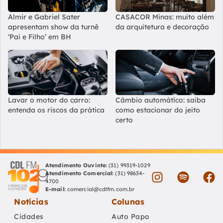
Almir e Gabriel Sater
CASACOR Minas: muito além
apresentam show da turnê
da arquitetura e decoração
‘Pai e Filho’ em BH
Lavar o motor do carro:
Câmbio automático: saiba
entenda os riscos da prática
como estacionar do jeito
certo
Atendimento Ouvinte:
(31) 99319-1029
Atendimento Comercial:
(31) 98634-
4700
E-mail:
comercial@cdlfm.com.br
Notícias
Colunas
Cidades
Auto Papo