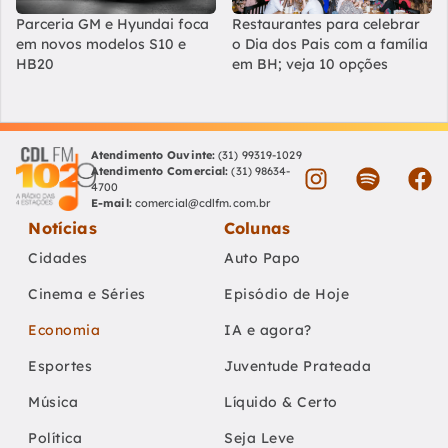
Parceria GM e Hyundai foca
Restaurantes para celebrar
em novos modelos S10 e
o Dia dos Pais com a família
HB20
em BH; veja 10 opções
Atendimento Ouvinte:
(31) 99319-1029
Atendimento Comercial:
(31) 98634-
4700
E-mail:
comercial@cdlfm.com.br
Notícias
Colunas
Cidades
Auto Papo
Cinema e Séries
Episódio de Hoje
Economia
IA e agora?
Esportes
Juventude Prateada
Música
Líquido & Certo
Política
Seja Leve