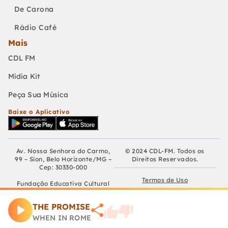
De Carona
Rádio Café
Mais
CDL FM
Mídia Kit
Peça Sua Música
Baixe o Aplicativo
Av. Nossa Senhora do Carmo,
© 2024 CDL-FM. Todos os
99 – Sion, Belo Horizonte/MG –
Direitos Reservados.
Cep: 30330-000
Termos de Uso
Fundação Educativa Cultural
Câmara De Dirigentes Lojistas
Políticas de Privacidade
de Belo Horizonte
THE PROMISE
CNPJ: 04.210.060/0001-90
Preferências de Cookies
WHEN IN ROME