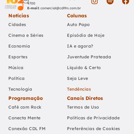
4700
E-mail:
comercial@cdlfm.com.br
Notícias
Colunas
Cidades
Auto Papo
Cinema e Séries
Episódio de Hoje
Economia
IA e agora?
Esportes
Juventude Prateada
Música
Líquido & Certo
Política
Seja Leve
Tecnologia
Tendências
Programação
Canais Diretos
Café com Rock
Termos de Uso
Conecta Mente
Políticas de Privacidade
Conexão CDL FM
Preferências de Cookies