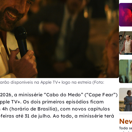
arão disponíveis na Apple TV+ logo na estreia (Foto:
026, a minissérie “Cabo do Medo” (“Cape Fear”)
Apple TV+. Os dois primeiros episódios ficam
s 4h (horário de Brasília), com novos capítulos
ras até 31 de julho. Ao todo, a minissérie terá
New
Toda s