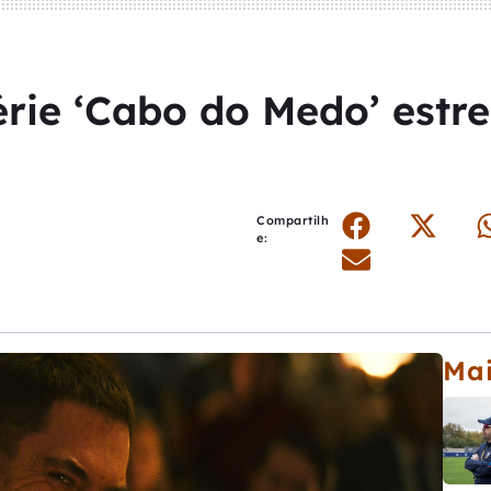
rie ‘Cabo do Medo’ estr
Compartilh
e:
Mai